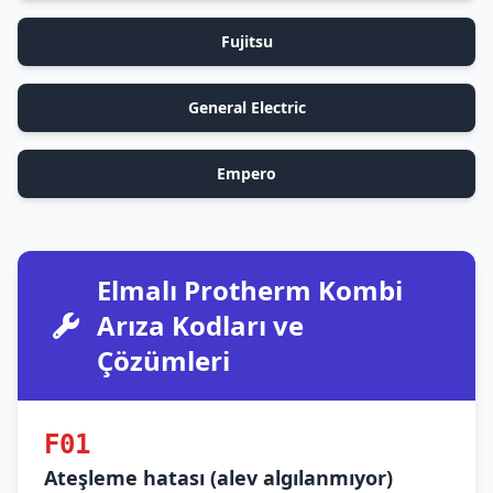
Fujitsu
General Electric
Empero
Elmalı Protherm Kombi
Arıza Kodları ve
Çözümleri
F01
Ateşleme hatası (alev algılanmıyor)