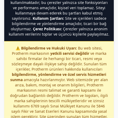
kullanılmaktadır; bu çerezler yalnızca site fonksiyonları
ve performans amaçlıdır, kişisel veri toplamaz. Siteyi
kullanmaya devam ederek bu şartları kabul etmiş
sayılırsınız.
Kullanım Şartları:
Site ve içerikleri sadece
bilgilendirme ve yönlendirme amaçlıdır, ticari bir bağ
oluşturmaz.
Çerez Politikası:
Çerezler yalnızca anonim
kullanım verilerini toplar ve üçüncü kişilerle paylaşılmaz.
⚠️
Bilgilendirme ve Hukuki Uyarı:
Bu web sitesi,
Protherm markasının
yetkili servisi değildir
ve marka
sahibi firmalar ile herhangi bir ticari, resmi veya
sözleşmeye dayalı ilişkiye sahip değildir. Sunulan tüm
içerikler, Protherm ürünleri hakkında kullanıcıları
bilgilendirme, yönlendirme ve özel servis hizmetleri
sunma
amacıyla hazırlanmıştır. Web sitemizde yer alan
arıza, bakım, montaj ve onarım bilgileri, Protherm
markasının resmi talimat ve garanti kapsamı ile
doğrudan bağlantılı değildir. Protherm ve logoları, ilgili
marka sahiplerinin tescilli mülkiyetleridir ve izinsiz
kullanımı 6769 sayılı Sınai Mülkiyet Kanunu ile 5846
sayılı Fikir ve Sanat Eserleri Kanunu kapsamında yasal
işlem gerektirir. Site üzerinden sunulan tüm hizmetler,