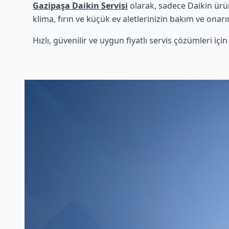
Gazipaşa Daikin Servisi
olarak, sadece Daikin ürü
klima, fırın ve küçük ev aletlerinizin bakım ve onarı
Hızlı, güvenilir ve uygun fiyatlı servis çözümleri iç