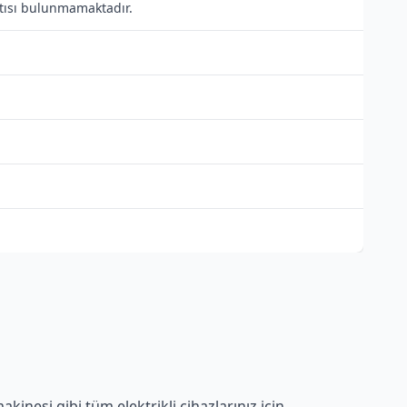
antısı bulunmamaktadır.
inesi gibi tüm elektrikli cihazlarınız için