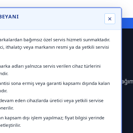
 BEYANI
×
⚠️ Markadan Bağımsız "Özel Servis" Hizmeti
rkalardan bağımsız özel servis hizmeti sunmaktadır.
ci, ithalatçı veya markanın resmi ya da yetkili servisi
Servisi
rka adları yalnızca servis verilen cihaz türlerini
dir.
erek Daikin Servisi çağırabilirsiniz.Markadan bağı
antisi sona ermiş veya garanti kapsamı dışında kalan
ıdır.
devam eden cihazlarda üretici veya yetkili servise
erilir.
 kapsam dışı işlem yapılmaz; fiyat bilgisi yerinde
tleştirilir.