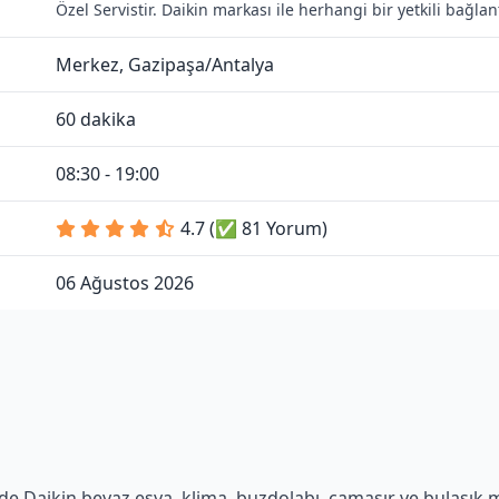
Özel Servistir. Daikin markası ile herhangi bir yetkili bağl
Merkez, Gazipaşa/Antalya
60 dakika
08:30 - 19:00
4.7 (✅ 81 Yorum)
06 Ağustos 2026
e Daikin beyaz eşya, klima, buzdolabı, çamaşır ve bulaşık mak